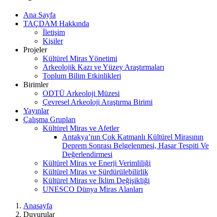
Ana Sayfa
TAÇDAM Hakkında
İletişim
Kişiler
Projeler
Kültürel Miras Yönetimi
Arkeolojik Kazı ve Yüzey Araştırmaları
Toplum Bilim Etkinlikleri
Birimler
ODTÜ Arkeoloji Müzesi
Çevresel Arkeoloji Araştırma Birimi
Yayınlar
Çalışma Grupları
Kültürel Miras ve Afetler
Antakya’nın Çok Katmanlı Kültürel Mirasının
Deprem Sonrası Belgelenmesi, Hasar Tespiti Ve
Değerlendirmesi
Kültürel Miras ve Enerji Verimliliği
Kültürel Miras ve Sürdürülebilirlik
Kültürel Miras ve İklim Değişikliği
UNESCO Dünya Miras Alanları
Anasayfa
Duyurular