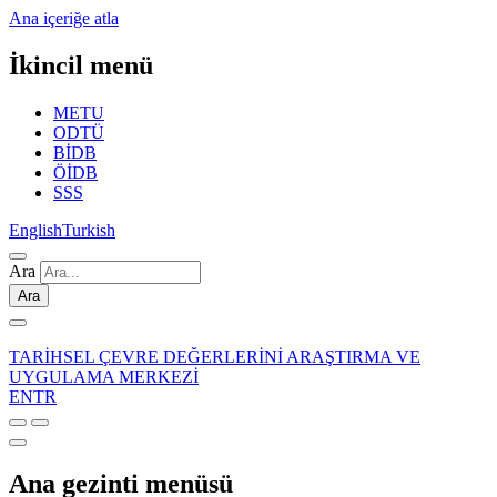
Ana içeriğe atla
İkincil menü
METU
ODTÜ
BİDB
ÖİDB
SSS
English
Turkish
Ara
Ara
TARİHSEL ÇEVRE DEĞERLERİNİ ARAŞTIRMA VE
UYGULAMA MERKEZİ
EN
TR
Ana gezinti menüsü