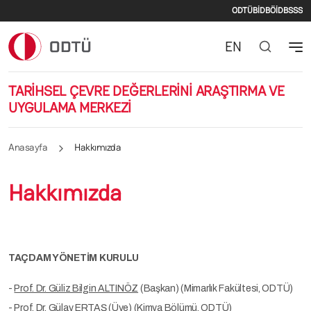
İkincil m
Ana içeriğe atla
ODTÜ
BİDB
ÖİDB
SSS
EN
TARİHSEL ÇEVRE DEĞERLERİNİ ARAŞTIRMA VE
UYGULAMA MERKEZİ
Anasayfa
Hakkımızda
Hakkımızda
TAÇDAM YÖNETİM KURULU
-
Prof. Dr. Güliz Bilgin ALTINÖZ
(Başkan) (Mimarlık Fakültesi, ODTÜ)
-
Prof. Dr. Gülay ERTAŞ
(Üye) (Kimya Bölümü, ODTÜ)