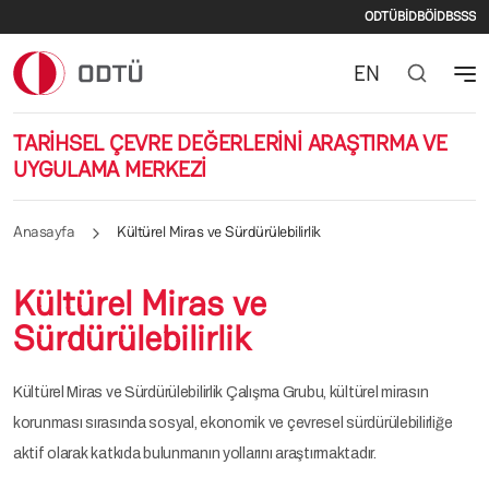
İkincil m
Ana içeriğe atla
ODTÜ
BİDB
ÖİDB
SSS
EN
TARİHSEL ÇEVRE DEĞERLERİNİ ARAŞTIRMA VE
UYGULAMA MERKEZİ
Anasayfa
Kültürel Miras ve Sürdürülebilirlik
Kültürel Miras ve
Sürdürülebilirlik
Kültürel Miras ve Sürdürülebilirlik Çalışma Grubu, kültürel mirasın
korunması sırasında sosyal, ekonomik ve çevresel sürdürülebilirliğe
aktif olarak katkıda bulunmanın yollarını araştırmaktadır.